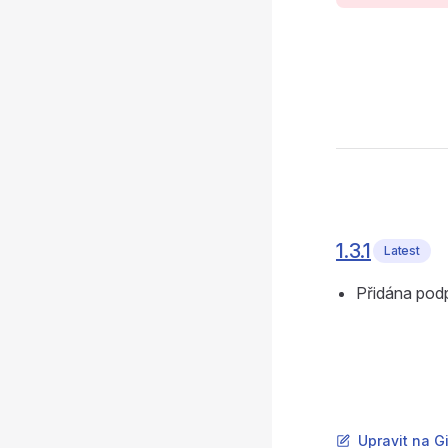
1.3.1
Latest
Přidána podp
Upravit na G