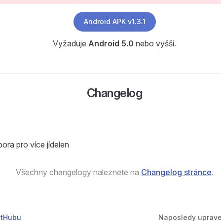
Android APK
v1.3.1
Vyžaduje
Android 5.0
nebo vyšší.
Changelog
ora pro více jídelen
Všechny changelogy naleznete na
Changelog stránce
.
itHubu
Naposledy uprav