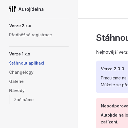
Autojídelna
Skip to content
Sidebar Navigation
Verze 2.x.x
Stáhnou
Předběžná registrace
Nejnovější ver
Verze 1.x.x
Stáhnout aplikaci
Verze 2.0.0
Changelogy
Pracujeme na 
Galerie
Můžete se pře
Návody
Začínáme
Nepodporova
Autojídelna
je
zařízení
.